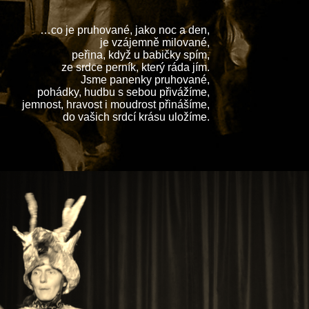
…co je pruhované, jako noc a den,

je vzájemně milované,

peřina, když u babičky spím,

ze srdce perník, který ráda jím.

Jsme panenky pruhované,

pohádky, hudbu s sebou přivážíme,

jemnost, hravost i moudrost přinášíme,

do vašich srdcí krásu uložíme.